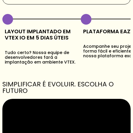
T IMPLANTADO EM
PLATAFORMA EAZY GO
O EM 5 DIAS ÚTEIS
Acompanhe seu projeto de
forma fácil e eficiente através d
rto? Nossa equipe de
nossa plataforma exclusiva
lvedores fará a
ação em ambiente VTEX.
SIMPLIFICAR É EVOLUIR. ESCOLHA O
FUTURO