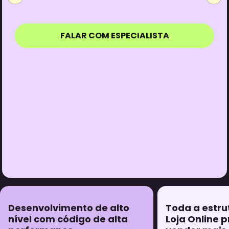
ISTA
FALAR COM ESPECIALISTA
e alto
Toda a estrutura que sua
L
e alta
Loja Online precisa para
p