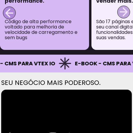
vender mais.
e
p
rmance
São 17 páginas essenciais para
L
 de
seu canal digital e mais de 35
u
amento e
funcionalidades para otimizar
i
suas vendas.
d
E-BOOK - CMS PARA VTEX IO
E-BOOK 
SEU NEGÓCIO MAIS PODEROSO.