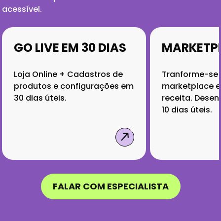
acessível.
E EM 30 DIAS
MARKETPLACE
ne + Cadastros de
Tranforme-se em um
e configurações em
marketplace e aumente sua
eis.
receita. Desenvolvimento e
10 dias úteis.
FALAR COM ESPECIALISTA