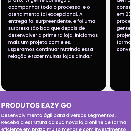
te conseguiu
demorados. Com a Ea
odo o processo, e o
conseguimos colocar a 
foi excepcional. A
em 20 dias tirar o pri
urpreendente, e foi uma
processo todo foi muit
 boa que depois de
gente conseguiu realiz
 primeira loja, iniciamos
projeto em tempo rec
eto com eles.
forma que a gente nã
ntinuar nutrindo essa
conversão.”
er muitas lojas ainda.”
PRODUTOS EAZY GO
Desenvolvimento ágil para diversos segmentos.
Receba a estrutura da sua nova loja online de forma
eficiente em prazo muito menor e com investimento