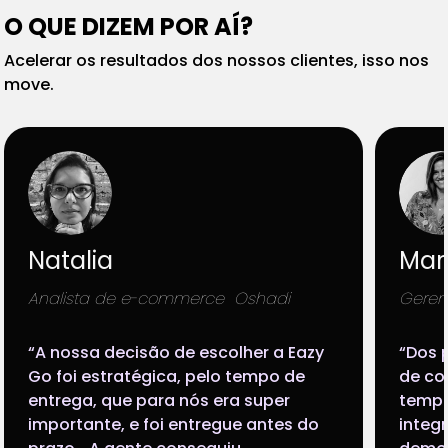
O QUE DIZEM POR AÍ?
Acelerar os resultados dos nossos clientes, isso nos
move.
Mari Corrêa
e-commerce Oshadi
Gerente de marketing -
isão de escolher a Eazy
“Dos projetos que a gen
égica, pelo tempo de
de colocar uma loja e
 para nós era super
tempo de desenvolvim
 foi entregue antes do
integração eram muito